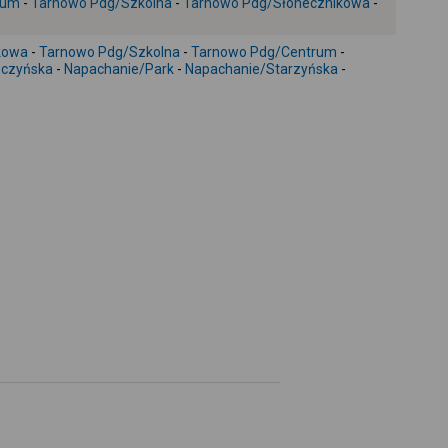
rum
-
Tarnowo Pdg/Szkolna
-
Tarnowo Pdg/Słonecznikowa
-
+
-
kowa
-
Tarnowo Pdg/Szkolna
-
Tarnowo Pdg/Centrum
-
zczyńska
-
Napachanie/Park
-
Napachanie/Starzyńska
-