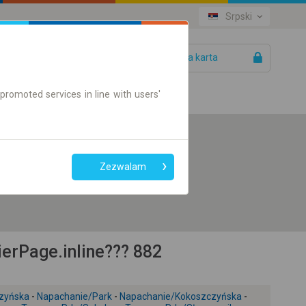
Srpski
Vaša karta
Pomoć
promoted services in line with users'
Direktne
Zezwalam
konekcije
Samo on-line karte
erPage.inline??? 882
zyńska
-
Napachanie/Park
-
Napachanie/Kokoszczyńska
-