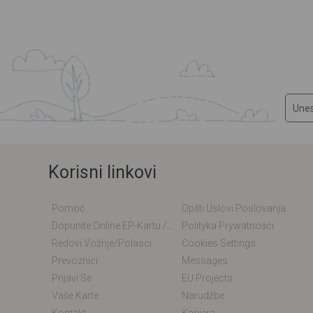
Korisni linkovi
Pomoć
Opšti Uslovi Poslovanja
Dopunite Online EP-Kartu / EM-Kartu
Polityka Prywatności
Redovi Vožnje/polasci
Cookies Settings
Prevoznici
Messages
Prijavi Se
EU Projects
Vaše Karte
Narudžbe