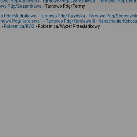
nowo Pdg/Karolewo I
-
Tarnowo Pdg/Czereśniowa
-
Tarnowo Pdg/Cent
owo Pdg/Sezamkowa
- Tarnowo Pdg/Termy
wo Pdg/Modrakowa
-
Tarnowo Pdg/Turyńska
-
Tarnowo Pdg/Słoneczni
rnowo Pdg/Karolewo II
-
Tarnowo Pdg/Karolewo III
-
Napachanie/Kokos
a
-
Rokietnica/ROS
- Rokietnica/Węzeł Przesiadkowy