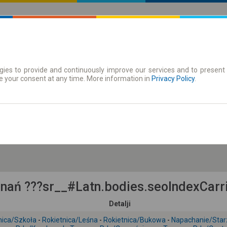
ies to provide and continuously improve our services and to present 
 Karte
Periodične karte
e your consent at any time. More information in
Privacy Policy
.
Su 8 Avg.
-- : --
ań ???sr__#Latn.bodies.seoIndexCarri
Detalji
nica/Szkoła
-
Rokietnica/Leśna
-
Rokietnica/Bukowa
-
Napachanie/Star