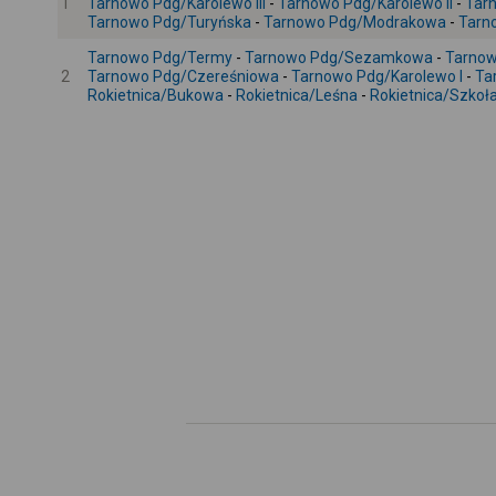
1
Tarnowo Pdg/Karolewo III
-
Tarnowo Pdg/Karolewo II
-
Tar
Tarnowo Pdg/Turyńska
-
Tarnowo Pdg/Modrakowa
-
Tarn
Tarnowo Pdg/Termy
-
Tarnowo Pdg/Sezamkowa
-
Tarno
2
Tarnowo Pdg/Czereśniowa
-
Tarnowo Pdg/Karolewo I
-
Ta
Rokietnica/Bukowa
-
Rokietnica/Leśna
-
Rokietnica/Szkoł