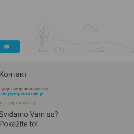
e
Контакт
Щодо придбаних квитків:
bilety@e-podroznik.pl
Інші форми зв'язку:
Sviđamo Vam se?
Pokažite to!