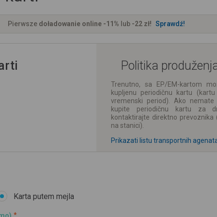
Pierwsze
doładowanie online -11%
lub
-22 zł!
Sprawdź!
arti
Politika produženj
Trenutno, sa EP/EM-kartom mož
kupljenu periodičnu kartu (kartu 
vremenski period). Ako nemate E
kupite periodičnu kartu za dru
kontaktirajte direktno prevoznik
na stanici).
Prikazati listu transportnih agenat
Karta putem mejla
amo)