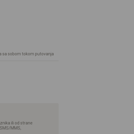
te ga sa sobom tokom putovanja
ika ili od strane
l, SMS/MMS,