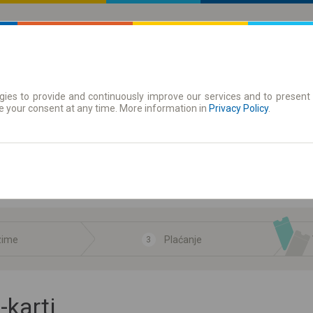
ies to provide and continuously improve our services and to present 
e your consent at any time. More information in
Privacy Policy
.
ny sposób przedłużenia ważności elektronicznego biletu okresowego
źnikiem podróżujesz i jak nazywa się jego karta biletu elektroniczn
anie
jest możliwa BLIKiem, szybkim lub tradycyjnym przelewem, kartą p
zime
Plaćanje
3
karti