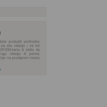
a
ete produžiti prethodno
za istu relaciju i za isti
P/EM-kartu ili želite da
gu relaciju ili period,
a (npr. na prodajnom mestu
a