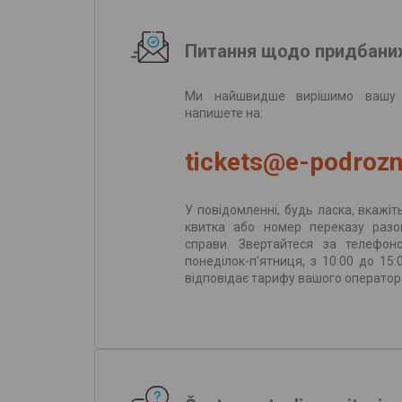
Питання щодо придбаних
Ми найшвидше вирішимо вашу 
напишете на:
tickets@e-podrozn
У повідомленні, будь ласка, вкажі
квитка або номер переказу раз
справи. Звертайтеся за телефон
понеділок-п'ятниця, з 10:00 до 15:0
відповідає тарифу вашого оператор