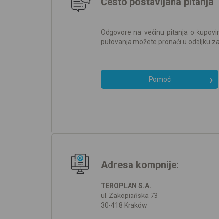
Često postavljana pitanja
Odgovore na većinu pitanja o kupovini
putovanja možete pronaći u odeljku 
Pomoć
Adresa kompnije:
TEROPLAN S.A.
ul. Zakopiańska 73
30-418 Kraków