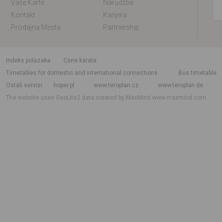
Vaše Karte
Narudžbe
Kontakt
Karijera
Prodajna Mesta
Partnership
indeks polazaka
Cene karata
Timetables for domestic and international connections
Bus timetable
Ostali servisi
hoper.pl
www.teroplan.cz
www.teroplan.de
The website uses GeoLite2 data created by MaxMind
www.maxmind.com