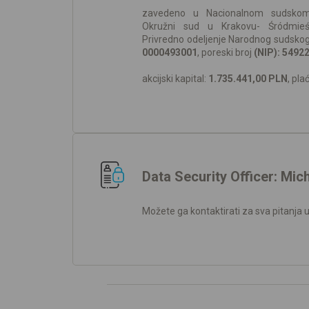
zavedeno u Nacionalnom sudskom 
Okružni sud u Krakovu- Śródmieś
Privredno odeljenje Narodnog sudskog
0000493001
, poreski broj
(NIP): 5492
akcijski kapital:
1.735.441,00 PLN
, pla
Data Security Officer: Mic
Možete ga kontaktirati za sva pitanja