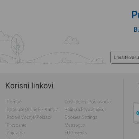
P
B
Korisni linkovi
Pomoć
Opšti Uslovi Poslovanja
Dopunite Online EP-Kartu / EM-Kartu
Polityka Prywatności
Redovi Vožnje/polasci
Cookies Settings
Prevoznici
Messages
Prijavi Se
EU Projects