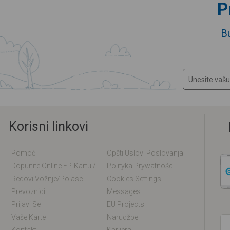
P
B
Korisni linkovi
Pomoć
Opšti Uslovi Poslovanja
Dopunite Online EP-Kartu / EM-Kartu
Polityka Prywatności
Redovi Vožnje/polasci
Cookies Settings
Prevoznici
Messages
Prijavi Se
EU Projects
Vaše Karte
Narudžbe