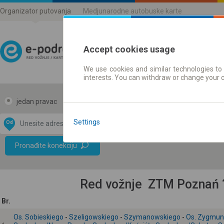
Organizator putovanja
Medjunarodne autobuske karte
Accept cookies usage
We use cookies and similar technologies to 
Red vožnje | Karte
interests. You can withdraw or change your 
jedan pravac
povratak
Settings
Od
Do
Data CC-BY-SA
by
Pronađite konekciju
OpenStreetMap
GeoLite data by
e mapu
MaxMind
Red vožnje ZTM Poznań ?
Br.
Os. Sobieskiego
-
Szeligowskiego
-
Szymanowskiego
-
Os. Zygmun