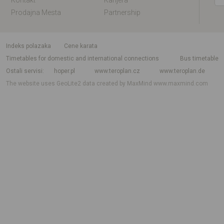
Kontakt
Karijera
Prodajna Mesta
Partnership
indeks polazaka
Cene karata
Timetables for domestic and international connections
Bus timetable
Ostali servisi
hoper.pl
www.teroplan.cz
www.teroplan.de
The website uses GeoLite2 data created by MaxMind
www.maxmind.com