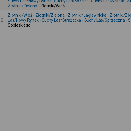
1
Suchy Las/Nowy Rynek
-
Suchy Las/Kościół
-
Suchy Las/Szkoła
-
S
Złotniki/Zielona
- Złotniki/Wieś
Złotniki/Wieś
-
Złotniki/Zielona
-
Złotniki/Łagiewnicka
-
Złotniki/Zł
2
Las/Nowy Rynek
-
Suchy Las/Strażacka
-
Suchy Las/Sprzeczna
-
S
Sobieskiego